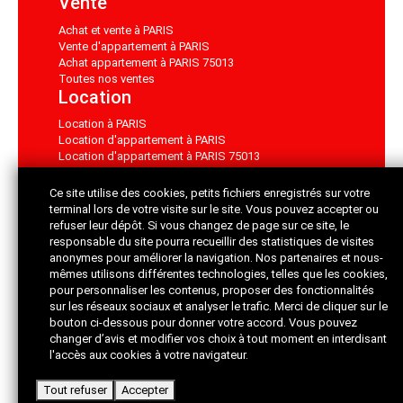
Vente
Achat et vente à PARIS
Vente d'appartement à PARIS
Achat appartement à PARIS 75013
Toutes nos ventes
Location
Location à PARIS
Location d'appartement à PARIS
Location d'appartement à PARIS 75013
Toutes nos locations
Ce site utilise des cookies, petits fichiers enregistrés sur votre
À propos
terminal lors de votre visite sur le site. Vous pouvez accepter ou
refuser leur dépôt. Si vous changez de page sur ce site, le
Contact
responsable du site pourra recueillir des statistiques de visites
Mentions légales
anonymes pour améliorer la navigation. Nos partenaires et nous-
Nos partenaires
mêmes utilisons différentes technologies, telles que les cookies,
Nos honoraires
pour personnaliser les contenus, proposer des fonctionnalités
sur les réseaux sociaux et analyser le trafic. Merci de cliquer sur le
© 2026 Bien Sûr
partagimmo.fr
bouton ci-dessous pour donner votre accord. Vous pouvez
Immobilier
changer d’avis et modifier vos choix à tout moment en interdisant
9 Place d'italie - 75013
l'accès aux cookies à votre navigateur.
PARIS • Tél. :
01.45.82.18.18 •
E-mail
Tout refuser
Accepter