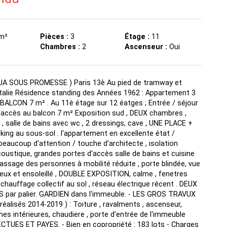
m²
Pièces :
3
Étage :
11
Chambres :
2
Ascenseur :
Oui
JA SOUS PROMESSE ) Paris 13è Au pied de tramway et
Italie Résidence standing des Années 1962 : Appartement 3
BALCON 7 m² . Au 11è étage sur 12 éatges ; Entrée / séjour
'accès au balcon 7 m² Exposition sud , DEUX chambres ,
 , salle de bains avec wc , 2 dressings, cave , UNE PLACE +
ing au sous-sol . l'appartement en excellente état /
aucoup d'attention / touche d'architecte , isolation
oustique, grandes portes d'accès salle de bains et cuisine
 passage des personnes à mobilité réduite , porte blindée, vue
eux et ensoleillé , DOUBLE EXPOSITION, calme , fenetres
 chauffage collectif au sol , réseau électrique récent . DEUX
ar palier. GARDIEN dans l'immeuble. - LES GROS TRAVUX
alisés 2014-2019 ) : Toiture , ravalments , ascenseur,
s intérieures, chaudiere , porte d'entrée de l'immeuble
TUES ET PAYES. - Bien en copropriété : 183 lots - Charges