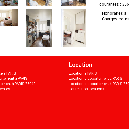
courantes : 356
- Honoraires à 
- Charges coura
Location
te à PARIS
Location à PARIS
artement à PARIS
Location d'appartement à PARIS
tement à PARIS 75013
Location d'appartement à PARIS 75
ventes
Toutes nos locations