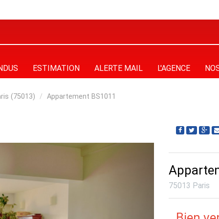
ENDUS
ESTIMATION
ALERTE MAIL
L'AGENCE
NO
ris (75013)
Appartement BS1011
Appartem
75013 Paris
Bien v