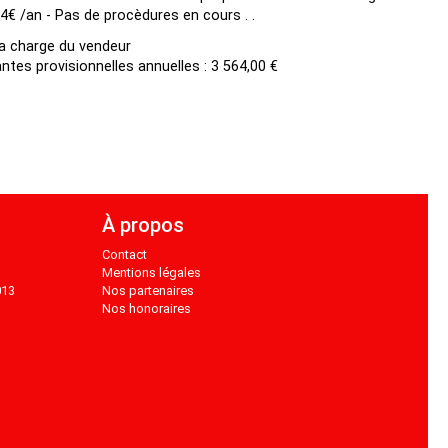
4€ /an - Pas de procèdures en cours . .
la charge du vendeur
ntes provisionnelles annuelles : 3 564,00 €
À propos
Contact
Mentions légales
013
Nos partenaires
Nos honoraires