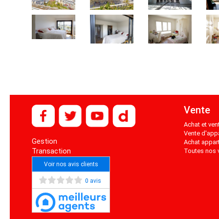
Vente
Achat et ven
Vente d'app
Gestion
Achat appar
Transaction
Toutes nos 
Voir nos avis clients
0 avis