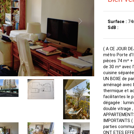
Surface :
74
SdB :
( A CE JOUR DE
métro Porte d'
pièces 74 m² + 
de 30 m² avec l
cuisine séparée
UN BOXE de park
aménagé avec be
thermique et ac
facilitantes le
dégagée : lumin
double vitrage ,
APPARTEMENTS p
IMPORTANTS ( ré
parties commune
ONT ETES EFFEC