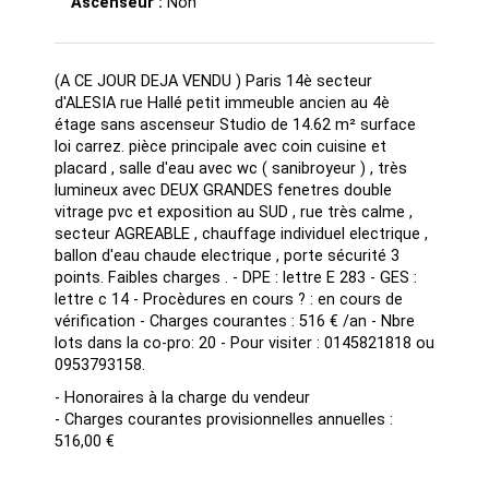
Ascenseur :
Non
(A CE JOUR DEJA VENDU ) Paris 14è secteur
d'ALESIA rue Hallé petit immeuble ancien au 4è
étage sans ascenseur Studio de 14.62 m² surface
loi carrez. pièce principale avec coin cuisine et
placard , salle d'eau avec wc ( sanibroyeur ) , très
lumineux avec DEUX GRANDES fenetres double
vitrage pvc et exposition au SUD , rue très calme ,
secteur AGREABLE , chauffage individuel electrique ,
ballon d'eau chaude electrique , porte sécurité 3
points. Faibles charges . - DPE : lettre E 283 - GES :
lettre c 14 - Procèdures en cours ? : en cours de
vérification - Charges courantes : 516 € /an - Nbre
lots dans la co-pro: 20 - Pour visiter : 0145821818 ou
0953793158.
- Honoraires à la charge du vendeur
- Charges courantes provisionnelles annuelles :
516,00 €